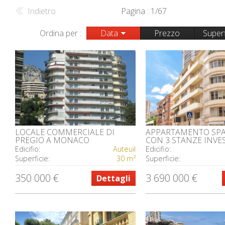
Indietro
Pagina : 1/67
Ordina per :
Data
Prezzo
Superf
LOCALE COMMERCIALE DI
APPARTAMENTO SP
PREGIO A MONACO
CON 3 STANZE INV
IDEALE
Edicifio:
Auteuil
Edicifio:
Superficie:
30 m²
Superficie:
350 000 €
3 690 000 €
Dettagli