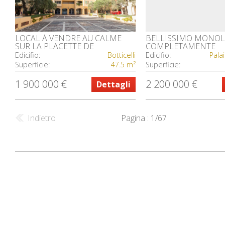
LOCAL À VENDRE AU CALME
BELLISSIMO MONO
SUR LA PLACETTE DE
COMPLETAMENTE
FONTVIEILLE
RISTRUTTURATO E
Edicifio:
Botticelli
Edicifio:
Pala
AMMOBILIATO NEL 
Superficie:
47.5 m²
Superficie:
D'OR
1 900 000 €
2 200 000 €
Dettagli
Indietro
Pagina : 1/67