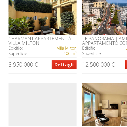
CHARMANT APPARTEMENT À
LE PANORAMA | AM
VILLA MILTON
APPARTAMENTO CO
AUTO E CANTINA
Edicifio:
Villa Milton
Edicifio:
Superficie:
106 m²
Superficie:
3 950 000 €
12 500 000 €
Dettagli