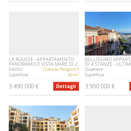
LA ROUSSE - APPARTAMENTO
BELLISSIMO APPAR
PANORAMICO VISTA MARE DI 2
DI 4 STANZE - ULTIM
LOCALI
EDIFICIO DI CHARME
Edicifio:
Château Perigord II
Quartiere:
MILLO
Superficie:
60 m²
Superficie:
3 490 000 €
3 900 000 €
Dettagli