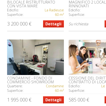
BILOCALE RISTRUTTURATO
MAGNIFICO 2 LOCAL
CON VISTA MARE
RINNOVATI
Edicifio:
La Radieuse
Edicifio:
Superficie:
60 m²
Superficie:
3 200 000 €
Dettagli
Su richiesta
CONDAMINE - FONDO DI
CESSIONE DEL DIRIT
COMMERCIO SHOWROOM
CONTRATTO DI LOC
AUTO
CARRÉ D'OR BIJOUTE
Quartiere:
Condamine
Edicifio:
Le
Superficie:
60 m²
Superficie:
1 995 000 €
585 000 €
Dettagli