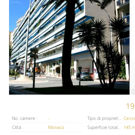
19
No. camere :
-
Tipo di proprietà :
Città :
Monaco
Superficie totale :
145 