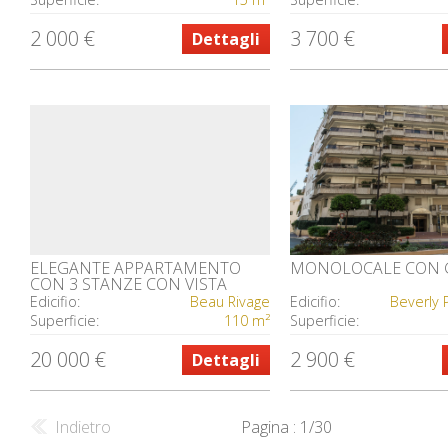
2 000 €
3 700 €
Dettagli
ELEGANTE APPARTAMENTO
MONOLOCALE CON G
CON 3 STANZE CON VISTA
PANORAMICA SUL MARE E SUL
Edicifio:
Beau Rivage
Edicifio:
PORTO DI MONACO
Superficie:
110 m²
Superficie:
20 000 €
2 900 €
Dettagli
Indietro
Pagina : 1/30