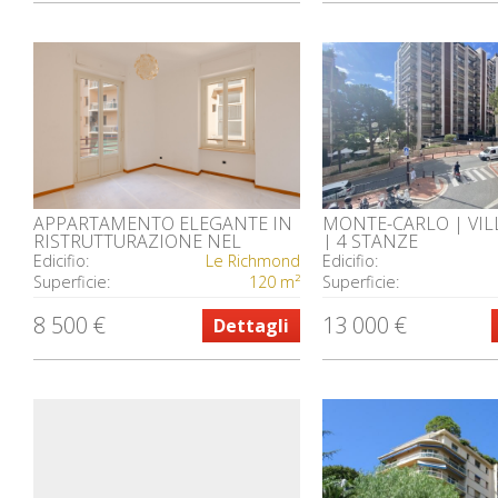
APPARTAMENTO ELEGANTE IN
MONTE-CARLO | VIL
RISTRUTTURAZIONE NEL
| 4 STANZE
CUORE DI MONACO – LE
Edicifio:
Le Richmond
Edicifio:
RICHMOND
Superficie:
120 m²
Superficie:
8 500 €
13 000 €
Dettagli