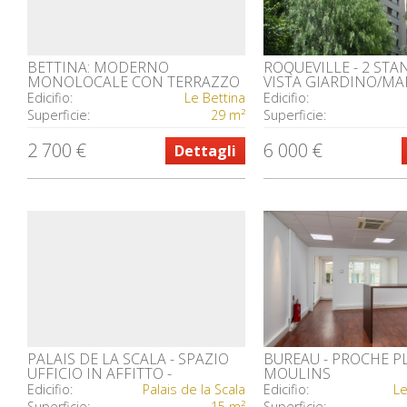
BETTINA: MODERNO
ROQUEVILLE - 2 ST
MONOLOCALE CON TERRAZZO
VISTA GIARDINO/MAR
RISTRUTTURATO IN AFFITTO
CLIMATIZZATA
Edicifio:
Le Bettina
Edicifio:
Superficie:
29 m²
Superficie:
2 700 €
6 000 €
Dettagli
PALAIS DE LA SCALA - SPAZIO
BUREAU - PROCHE P
UFFICIO IN AFFITTO -
MOULINS
RISTRUTTURATO
Edicifio:
Palais de la Scala
Edicifio:
Le
Superficie:
15 m²
Superficie: