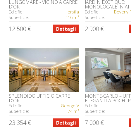
LUNGOMARE - VICINO A CARRÉ
JARDIN EXOTIQUE:
D'OR
MONOLOCALE IN AF
GIARDINO PRIVATO
Edicifio:
Hersilia
Edicifio:
Superficie:
116 m²
Superficie:
12 500 €
2 900 €
Dettagli
SPLENDIDO UFFICIO CARRE
MONTE-CARLO – UFF
D'OR
ELEGANTI A POCHI P
CASINO
Edicifio:
George V
Edicifio:
Superficie:
74 m²
Superficie:
23 354 €
7 000 €
Dettagli