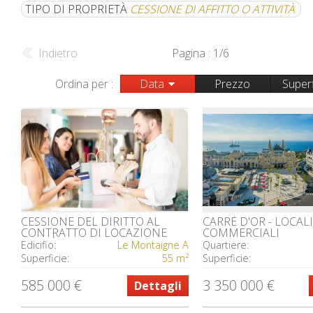
TIPO DI PROPRIETÀ
CESSIONE DI AFFITTO O ATTIVITÀ
Indietro
Pagina : 1/6
Ordina per :
Data
Prezzo
Superf
CESSIONE DEL DIRITTO AL
CARRÉ D'OR - LOCALI
CONTRATTO DI LOCAZIONE
COMMERCIALI
CARRÉ D'OR BIJOUTERIE
Edicifio:
Le Montaigne A
Quartiere:
Superficie:
55 m²
Superficie:
585 000 €
3 350 000 €
Dettagli