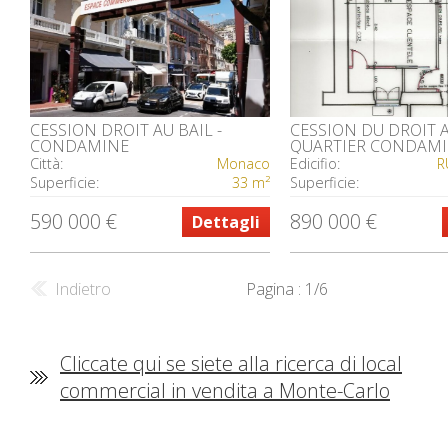
CESSION DROIT AU BAIL -
CESSION DU DROIT A
CONDAMINE
QUARTIER CONDAMIN
GRIMALDI
Città:
Monaco
Edicifio:
R
Superficie:
33 m²
Superficie:
590 000 €
890 000 €
Dettagli
Indietro
Pagina : 1/6
Cliccate qui se siete alla ricerca di local
commercial in vendita a Monte-Carlo