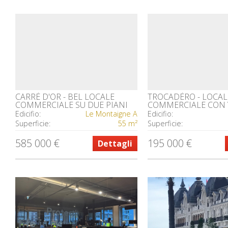
CARRÉ D'OR - BEL LOCALE
TROCADÉRO - LOCAL
COMMERCIALE SU DUE PIANI
COMMERCIALE CON 
Edicifio:
Le Montaigne A
Edicifio:
Superficie:
55 m²
Superficie:
585 000 €
195 000 €
Dettagli