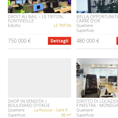
DROIT AU BAIL – LE TRITON,
BELLA OPPORTUNIT
FONTVIEILLE
CARRÉ D'OR
Edicifio:
LE TRITON
Quartiere:
Superficie:
750 000 €
480 000 €
Dettagli
SHOP IN VENDITA |
DIRITTO DI LOCAZI
BOULEVARD D'ITALIE
FINESTRA - MONEGHE
UFFICIO O NEGOZIO
Quartiere:
La Rousse - Saint Roman
Quartiere:
Superficie:
98 m²
Superficie: