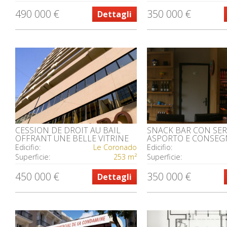
490 000 €
350 000 €
Dettagli
CESSION DE DROIT AU BAIL
SNACK BAR CON SER
OFFRANT UNE BELLE VITRINE
ASPORTO E CONSEG
Edicifio:
Le Coronado
Edicifio:
Superficie:
253 m²
Superficie:
450 000 €
350 000 €
Dettagli