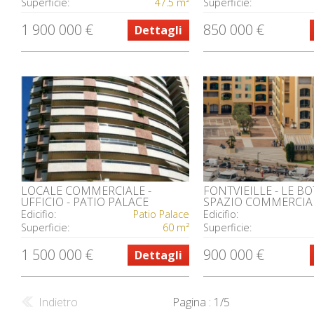
Superficie:
47.5 m²
Superficie:
1 900 000 €
850 000 €
Dettagli
LOCALE COMMERCIALE -
FONTVIEILLE - LE BO
UFFICIO - PATIO PALACE
SPAZIO COMMERCIAL
23M2 AL PIANO TER
Edicifio:
Patio Palace
Edicifio:
Superficie:
60 m²
Superficie:
1 500 000 €
900 000 €
Dettagli
Indietro
Pagina : 1/5