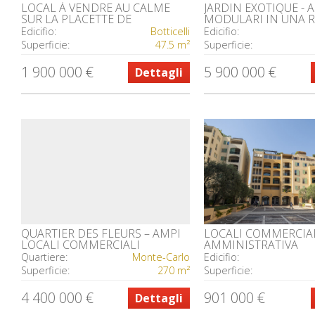
LOCAL À VENDRE AU CALME
JARDIN EXOTIQUE - A
SUR LA PLACETTE DE
MODULARI IN UNA 
FONTVIEILLE
DI LUSSO
Edicifio:
Botticelli
Edicifio:
Superficie:
47.5 m²
Superficie:
1 900 000 €
5 900 000 €
Dettagli
QUARTIER DES FLEURS – AMPI
LOCALI COMMERCIAL
LOCALI COMMERCIALI
AMMINISTRATIVA
Quartiere:
Monte-Carlo
Edicifio:
Superficie:
270 m²
Superficie:
4 400 000 €
901 000 €
Dettagli