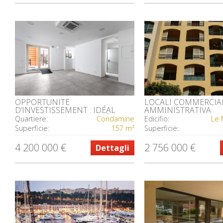
OPPORTUNITÉ
LOCALI COMMERCIAL
D’INVESTISSEMENT : IDÉAL
AMMINISTRATIVA
POUR DIVERSES ACTIVITÉS
Quartiere:
Condamine
Edicifio:
Le 
Superficie:
157 m²
Superficie:
4 200 000 €
2 756 000 €
Dettagli