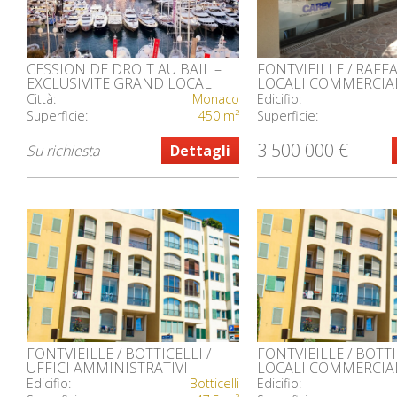
CESSION DE DROIT AU BAIL –
FONTVIEILLE / RAFFA
EXCLUSIVITE GRAND LOCAL
LOCALI COMMERCIA
COMMERCIAL, E
Città:
Monaco
Edicifio:
Superficie:
450 m²
Superficie:
3 500 000 €
Su richiesta
Dettagli
FONTVIEILLE / BOTTICELLI /
FONTVIEILLE / BOTTI
UFFICI AMMINISTRATIVI
LOCALI COMMERCIA
Edicifio:
Botticelli
Edicifio: