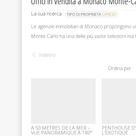
Uffici in vendita a Monaco Monte-Car
La sua ricerca :
TIPO DI PROPRIETÀ
UFFICIO
Le agenzie immobiliari di Monaco propongono uffici
Monte Carlo ha una delle più vaste selezioni ma
Indietro
Ordina per :
À 50 MÈTRES DE LA MER –
PENTHOUSE D’
VUE PANORAMIQUE À 180°
L’EXOTIQUE