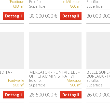
LUSSUOSAMENTE
BUREAUX SP
L'Exotique
Edicifio:
Le Millenium
Edicifio:
ARREDATI
SERVICES H
693 m²
Superficie:
860 m²
Superficie:
€
30 000 000 €
30 000 000
Dettagli
Dettagli
NDITA -
MERCATOR - FONTVIEILLE -
BELLE SUPER
UFFICI AMMINISTRATIVI
BUREAUX - F
Fontvieille
Edicifio:
Mercator
Edicifio:
960 m²
Superficie:
900 m²
Superficie:
€
26 500 000 €
26 000 000
Dettagli
Dettagli