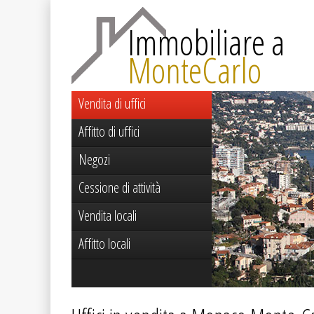
Immobiliare a
MonteCarlo
Vendita di uffici
Affitto di uffici
Negozi
Cessione di attività
Vendita locali
Affitto locali