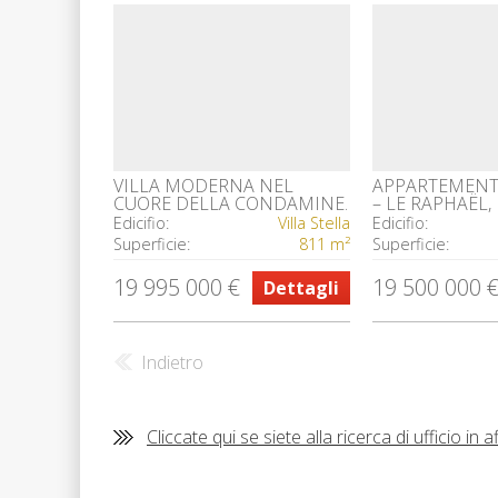
VILLA MODERNA NEL
APPARTEMENT 
CUORE DELLA CONDAMINE.
– LE RAPHAËL,
Edicifio:
Villa Stella
Edicifio:
Superficie:
811 m²
Superficie:
19 995 000 €
19 500 000 
Dettagli
Indietro
Cliccate qui se siete alla ricerca di ufficio in