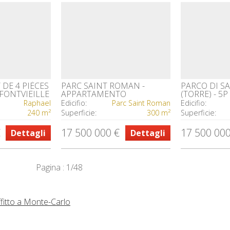
DE 4 PIÈCES
PARC SAINT ROMAN -
PARCO DI 
 FONTVIEILLE
APPARTAMENTO
(TORRE) - 5
FAMILIARE DI 4/5 STANZE
Raphael
Edicifio:
Parc Saint Roman
Edicifio:
240 m²
Superficie:
300 m²
Superficie:
€
17 500 000 €
17 500 000
Dettagli
Dettagli
Pagina : 1/48
 affitto a Monte-Carlo