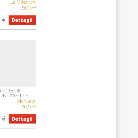
ACIEUX AVEC
Le Millenium
AUT DE GAMME
860 m²
 €
Dettagli
FICIE DE
ONTIVIEILLE
Mercator
900 m²
 €
Dettagli