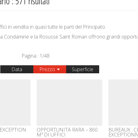
lo : 571 risultati
 in vendita in quasi tutte le parti del Principato.
 la Condamine e la Rosusse Saint Roman offrono grandi opportu
Pagina : 1/48
Data
Prezzo
Superficie
EXCEPTION
OPPORTUNITÀ RARA – 860
BUREAUX : 
M² DI UFFICI
EXCEPTIONN