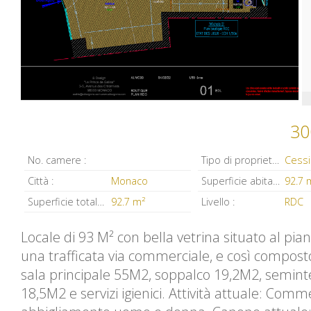
30
No. camere :
Tipo di proprietà :
Città :
Monaco
Superficie abitabile :
92.7 
Superficie totale :
92.7 m²
Livello :
RDC
Locale di 93 M² con bella vetrina situato al pian
una trafficata via commerciale, e così compos
sala principale 55M2, soppalco 19,2M2, semint
18,5M2 e servizi igienici. Attività attuale: Comm